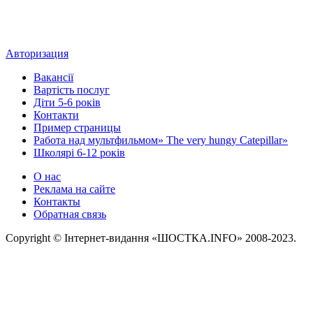
Авторизация
Вакансії
Вартість послуг
Діти 5-6 років
Контакти
Пример страницы
Работа над мультфильмом» The very hungy Catepillar»
Школярі 6-12 років
О нас
Реклама на сайте
Контакты
Обратная связь
Copyright © Інтернет-видання «ШОСТКА.INFO» 2008-2023.